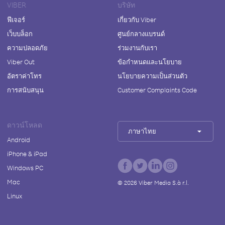
VIBER
บริษัท
ฟีเจอร์
เกี่ยวกับ Viber
เว็บบล็อก
ศูนย์กลางแบรนด์
ความปลอดภัย
ร่วมงานกับเรา
Viber Out
ข้อกำหนดและนโยบาย
อัตราค่าโทร
นโยบายความเป็นส่วนตัว
การสนับสนุน
Customer Complaints Code
ดาวน์โหลด
ภาษาไทย
Android
iPhone & iPad
Windows PC
Mac
©
2026
Viber Media S.à r.l.
Linux