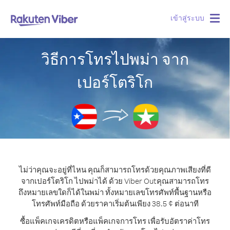
เข้าสู่ระบบ
Togg
navig
วิธีการโทรไปพม่า จาก
เปอร์โตริโก
ไม่ว่าคุณจะอยู่ที่ไหน คุณก็สามารถโทรด้วยคุณภาพเสียงที่ดี
จากเปอร์โตริโก ไปพม่าได้ ด้วย Viber Out
คุณสามารถโทร
ถึงหมายเลขใดก็ได้ในพม่า ทั้งหมายเลขโทรศัพท์พื้นฐานหรือ
โทรศัพท์มือถือ ด้วยราคาเริ่มต้นเพียง 38.5 ¢ ต่อนาที
ซื้อแพ็คเกจเครดิตหรือแพ็คเกจการโทร เพื่อรับอัตราค่าโทร