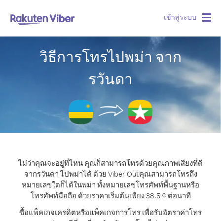
เข้าสู่ระบบ
Togg
navig
วิธีการโทรไปพม่า จาก
รวันดา
ไม่ว่าคุณจะอยู่ที่ไหน คุณก็สามารถโทรด้วยคุณภาพเสียงที่ดี
จากรวันดา ไปพม่าได้ ด้วย Viber Out
คุณสามารถโทรถึง
หมายเลขใดก็ได้ในพม่า ทั้งหมายเลขโทรศัพท์พื้นฐานหรือ
โทรศัพท์มือถือ ด้วยราคาเริ่มต้นเพียง 38.5 ¢ ต่อนาที
ซื้อแพ็คเกจเครดิตหรือแพ็คเกจการโทร เพื่อรับอัตราค่าโทร