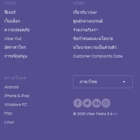
VIBER
บริษัท
ฟีเจอร์
เกี่ยวกับ Viber
เว็บบล็อก
ศูนย์กลางแบรนด์
ความปลอดภัย
ร่วมงานกับเรา
Viber Out
ข้อกำหนดและนโยบาย
อัตราค่าโทร
นโยบายความเป็นส่วนตัว
การสนับสนุน
Customer Complaints Code
ดาวน์โหลด
ภาษาไทย
Android
iPhone & iPad
Windows PC
Mac
©
2026
Viber Media S.à r.l.
Linux