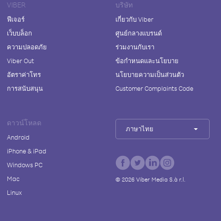
VIBER
บริษัท
ฟีเจอร์
เกี่ยวกับ Viber
เว็บบล็อก
ศูนย์กลางแบรนด์
ความปลอดภัย
ร่วมงานกับเรา
Viber Out
ข้อกำหนดและนโยบาย
อัตราค่าโทร
นโยบายความเป็นส่วนตัว
การสนับสนุน
Customer Complaints Code
ดาวน์โหลด
ภาษาไทย
Android
iPhone & iPad
Windows PC
Mac
©
2026
Viber Media S.à r.l.
Linux