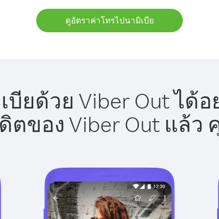
ดูอัตราค่าโทรไปนามิเบีย
บียด้วย Viber Out ได้อ
รดิตของ Viber Out แล้ว