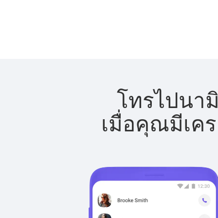
โทรไปนามิเ
เมื่อคุณมีเค