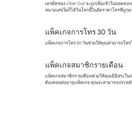
เครดิตของ Viber Out จะถูกเพิ่มเข้าในยอดคงเห
หมายเลขใดก็ได้ในโลกนี้ในอัตราค่าโทรที่ถูก
แพ็คเกจการโทร 30 วัน
แพ็คเกจการโทร 30 วันช่วยให้คุณสามารถโทรไป
แพ็คเกจสมาชิกรายเดือน
แพ็คเกจสมาชิกรายเดือนช่วยให้คุณมีอิสระใน
ต้องคอยต่ออายุแพ็คเกจ คุณจะสามารถประหยัด