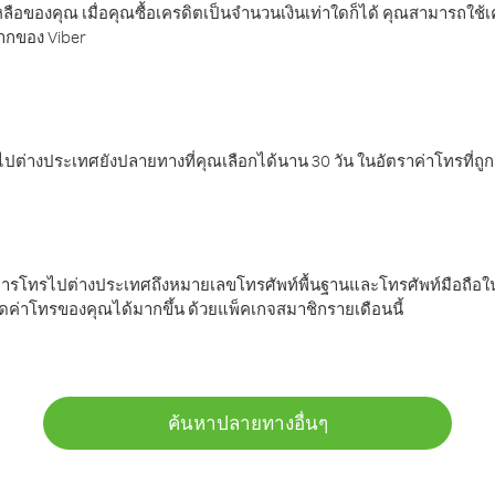
ลือของคุณ เมื่อคุณซื้อเครดิตเป็นจำนวนเงินเท่าใดก็ได้ คุณสามารถใช้
มากของ Viber
ต่างประเทศยังปลายทางที่คุณเลือกได้นาน 30 วัน ในอัตราค่าโทรที่ถู
การโทรไปต่างประเทศถึงหมายเลขโทรศัพท์พื้นฐานและโทรศัพท์มือถือใน
ค่าโทรของคุณได้มากขึ้น ด้วยแพ็คเกจสมาชิกรายเดือนนี้
ค้นหาปลายทางอื่นๆ