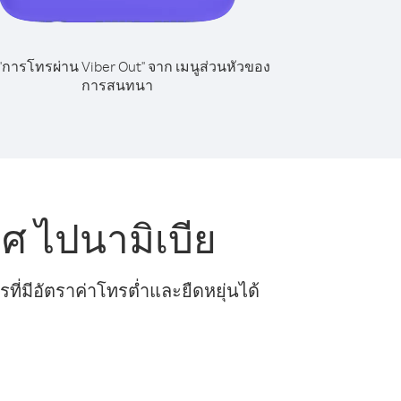
 "การโทรผ่าน Viber Out" จาก เมนูส่วนหัวของ
การสนทนา
ศ ไปนามิเบีย
ี่มีอัตราค่าโทรต่ำและยืดหยุ่นได้