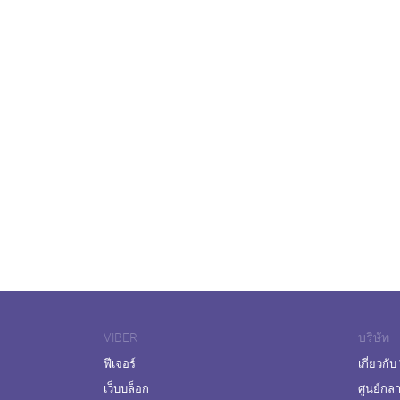
VIBER
บริษัท
ฟีเจอร์
เกี่ยวกับ
เว็บบล็อก
ศูนย์กล