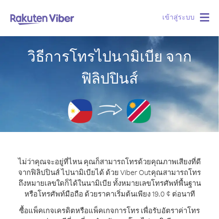
เข้าสู่ระบบ
Togg
navig
วิธีการโทรไปนามิเบีย จาก
ฟิลิปปินส์
ไม่ว่าคุณจะอยู่ที่ไหน คุณก็สามารถโทรด้วยคุณภาพเสียงที่ดี
จากฟิลิปปินส์ ไปนามิเบียได้ ด้วย Viber Out
คุณสามารถโทร
ถึงหมายเลขใดก็ได้ในนามิเบีย ทั้งหมายเลขโทรศัพท์พื้นฐาน
หรือโทรศัพท์มือถือ ด้วยราคาเริ่มต้นเพียง 19.0 ¢ ต่อนาที
ซื้อแพ็คเกจเครดิตหรือแพ็คเกจการโทร เพื่อรับอัตราค่าโทร