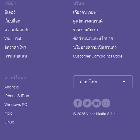
VIBER
บริษัท
ฟีเจอร์
เกี่ยวกับ Viber
เว็บบล็อก
ศูนย์กลางแบรนด์
ความปลอดภัย
ร่วมงานกับเรา
Viber Out
ข้อกำหนดและนโยบาย
อัตราค่าโทร
นโยบายความเป็นส่วนตัว
การสนับสนุน
Customer Complaints Code
ดาวน์โหลด
ภาษาไทย
Android
iPhone & iPad
Windows PC
Mac
©
2026
Viber Media S.à r.l.
Linux