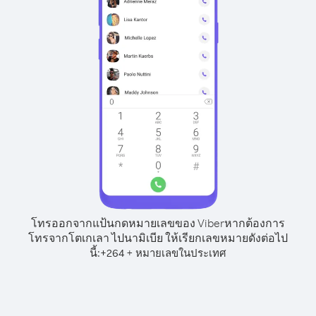
โทรออกจากแป้นกดหมายเลขของ Viber
หากต้องการ
โทรจากโตเกเลา ไปนามิเบีย ให้เรียกเลขหมายดังต่อไป
นี้:
+
+
264
หมายเลขในประเทศ