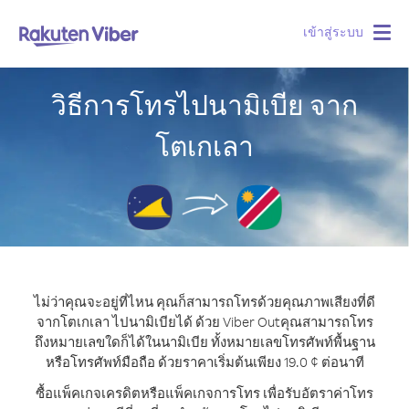
เข้าสู่ระบบ
Togg
navig
วิธีการโทรไปนามิเบีย จาก
โตเกเลา
ไม่ว่าคุณจะอยู่ที่ไหน คุณก็สามารถโทรด้วยคุณภาพเสียงที่ดี
จากโตเกเลา ไปนามิเบียได้ ด้วย Viber Out
คุณสามารถโทร
ถึงหมายเลขใดก็ได้ในนามิเบีย ทั้งหมายเลขโทรศัพท์พื้นฐาน
หรือโทรศัพท์มือถือ ด้วยราคาเริ่มต้นเพียง 19.0 ¢ ต่อนาที
ซื้อแพ็คเกจเครดิตหรือแพ็คเกจการโทร เพื่อรับอัตราค่าโทร