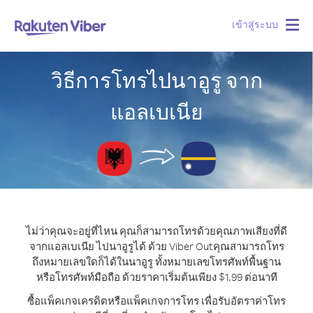
เข้าสู่ระบบ
Togg
navig
วิธีการโทรไปนาอูรู จาก
แอลเบเนีย
ไม่ว่าคุณจะอยู่ที่ไหน คุณก็สามารถโทรด้วยคุณภาพเสียงที่ดี
จากแอลเบเนีย ไปนาอูรูได้ ด้วย Viber Out
คุณสามารถโทร
ถึงหมายเลขใดก็ได้ในนาอูรู ทั้งหมายเลขโทรศัพท์พื้นฐาน
หรือโทรศัพท์มือถือ ด้วยราคาเริ่มต้นเพียง $1.99 ต่อนาที
ซื้อแพ็คเกจเครดิตหรือแพ็คเกจการโทร เพื่อรับอัตราค่าโทร