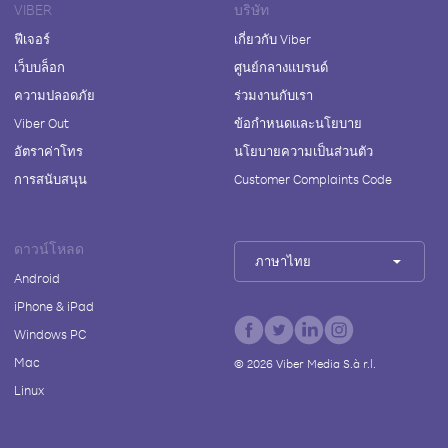
VIBER
บริษัท
ฟีเจอร์
เกี่ยวกับ Viber
เว็บบล็อก
ศูนย์กลางแบรนด์
ความปลอดภัย
ร่วมงานกับเรา
Viber Out
ข้อกำหนดและนโยบาย
อัตราค่าโทร
นโยบายความเป็นส่วนตัว
การสนับสนุน
Customer Complaints Code
ดาวน์โหลด
ภาษาไทย
Android
iPhone & iPad
Windows PC
Mac
©
2026
Viber Media S.à r.l.
Linux