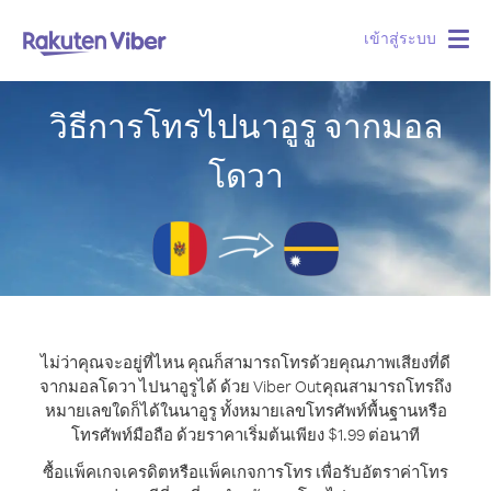
เข้าสู่ระบบ
Togg
navig
วิธีการโทรไปนาอูรู จากมอล
โดวา
ไม่ว่าคุณจะอยู่ที่ไหน คุณก็สามารถโทรด้วยคุณภาพเสียงที่ดี
จากมอลโดวา ไปนาอูรูได้ ด้วย Viber Out
คุณสามารถโทรถึง
หมายเลขใดก็ได้ในนาอูรู ทั้งหมายเลขโทรศัพท์พื้นฐานหรือ
โทรศัพท์มือถือ ด้วยราคาเริ่มต้นเพียง $1.99 ต่อนาที
ซื้อแพ็คเกจเครดิตหรือแพ็คเกจการโทร เพื่อรับอัตราค่าโทร