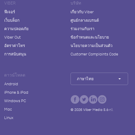
VIBER
บริษัท
ฟีเจอร์
เกี่ยวกับ Viber
เว็บบล็อก
ศูนย์กลางแบรนด์
ความปลอดภัย
ร่วมงานกับเรา
Viber Out
ข้อกำหนดและนโยบาย
อัตราค่าโทร
นโยบายความเป็นส่วนตัว
การสนับสนุน
Customer Complaints Code
ดาวน์โหลด
ภาษาไทย
Android
iPhone & iPad
Windows PC
Mac
©
2026
Viber Media S.à r.l.
Linux