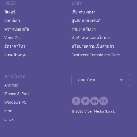
VIBER
บริษัท
ฟีเจอร์
เกี่ยวกับ Viber
เว็บบล็อก
ศูนย์กลางแบรนด์
ความปลอดภัย
ร่วมงานกับเรา
Viber Out
ข้อกำหนดและนโยบาย
อัตราค่าโทร
นโยบายความเป็นส่วนตัว
การสนับสนุน
Customer Complaints Code
ดาวน์โหลด
ภาษาไทย
Android
iPhone & iPad
Windows PC
Mac
©
2026
Viber Media S.à r.l.
Linux