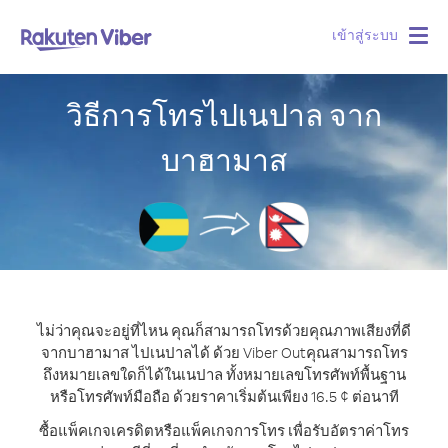
เข้าสู่ระบบ
Togg
navig
วิธีการโทรไปเนปาล จาก
บาฮามาส
ไม่ว่าคุณจะอยู่ที่ไหน คุณก็สามารถโทรด้วยคุณภาพเสียงที่ดี
จากบาฮามาส ไปเนปาลได้ ด้วย Viber Out
คุณสามารถโทร
ถึงหมายเลขใดก็ได้ในเนปาล ทั้งหมายเลขโทรศัพท์พื้นฐาน
หรือโทรศัพท์มือถือ ด้วยราคาเริ่มต้นเพียง 16.5 ¢ ต่อนาที
ซื้อแพ็คเกจเครดิตหรือแพ็คเกจการโทร เพื่อรับอัตราค่าโทร