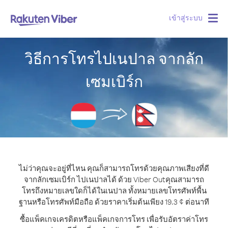
เข้าสู่ระบบ
Togg
navig
วิธีการโทรไปเนปาล จากลัก
เซมเบิร์ก
ไม่ว่าคุณจะอยู่ที่ไหน คุณก็สามารถโทรด้วยคุณภาพเสียงที่ดี
จากลักเซมเบิร์ก ไปเนปาลได้ ด้วย Viber Out
คุณสามารถ
โทรถึงหมายเลขใดก็ได้ในเนปาล ทั้งหมายเลขโทรศัพท์พื้น
ฐานหรือโทรศัพท์มือถือ ด้วยราคาเริ่มต้นเพียง 19.3 ¢ ต่อนาที
ซื้อแพ็คเกจเครดิตหรือแพ็คเกจการโทร เพื่อรับอัตราค่าโทร