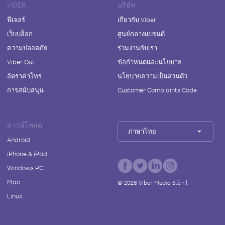
VIBER
บริษัท
ฟีเจอร์
เกี่ยวกับ Viber
เว็บบล็อก
ศูนย์กลางแบรนด์
ความปลอดภัย
ร่วมงานกับเรา
Viber Out
ข้อกำหนดและนโยบาย
อัตราค่าโทร
นโยบายความเป็นส่วนตัว
การสนับสนุน
Customer Complaints Code
ดาวน์โหลด
ภาษาไทย
Android
iPhone & iPad
Windows PC
Mac
©
2026
Viber Media S.à r.l.
Linux