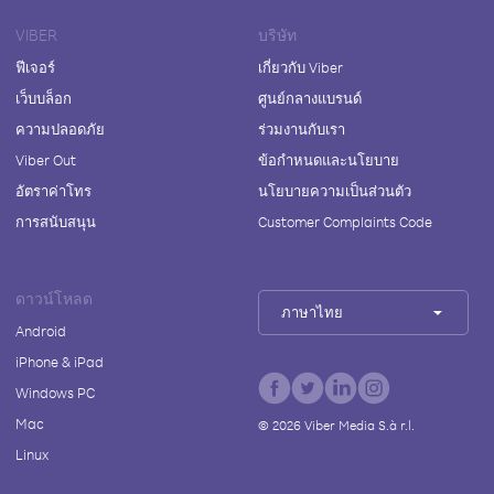
VIBER
บริษัท
ฟีเจอร์
เกี่ยวกับ Viber
เว็บบล็อก
ศูนย์กลางแบรนด์
ความปลอดภัย
ร่วมงานกับเรา
Viber Out
ข้อกำหนดและนโยบาย
อัตราค่าโทร
นโยบายความเป็นส่วนตัว
การสนับสนุน
Customer Complaints Code
ดาวน์โหลด
ภาษาไทย
Android
iPhone & iPad
Windows PC
Mac
©
2026
Viber Media S.à r.l.
Linux