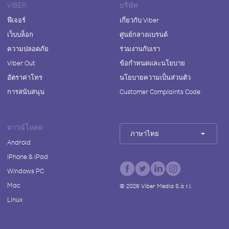
VIBER
บริษัท
ฟีเจอร์
เกี่ยวกับ Viber
เว็บบล็อก
ศูนย์กลางแบรนด์
ความปลอดภัย
ร่วมงานกับเรา
Viber Out
ข้อกำหนดและนโยบาย
อัตราค่าโทร
นโยบายความเป็นส่วนตัว
การสนับสนุน
Customer Complaints Code
ดาวน์โหลด
ภาษาไทย
Android
iPhone & iPad
Windows PC
Mac
©
2026
Viber Media S.à r.l.
Linux