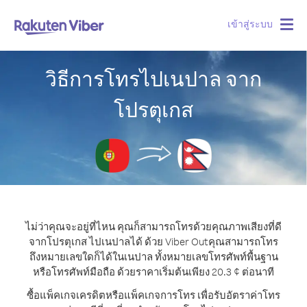
เข้าสู่ระบบ
Togg
navig
วิธีการโทรไปเนปาล จาก
โปรตุเกส
ไม่ว่าคุณจะอยู่ที่ไหน คุณก็สามารถโทรด้วยคุณภาพเสียงที่ดี
จากโปรตุเกส ไปเนปาลได้ ด้วย Viber Out
คุณสามารถโทร
ถึงหมายเลขใดก็ได้ในเนปาล ทั้งหมายเลขโทรศัพท์พื้นฐาน
หรือโทรศัพท์มือถือ ด้วยราคาเริ่มต้นเพียง 20.3 ¢ ต่อนาที
ซื้อแพ็คเกจเครดิตหรือแพ็คเกจการโทร เพื่อรับอัตราค่าโทร