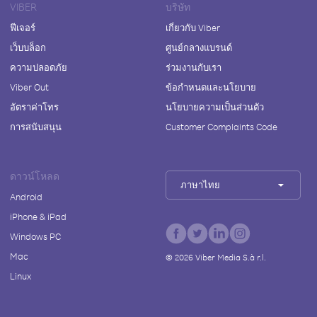
VIBER
บริษัท
ฟีเจอร์
เกี่ยวกับ Viber
เว็บบล็อก
ศูนย์กลางแบรนด์
ความปลอดภัย
ร่วมงานกับเรา
Viber Out
ข้อกำหนดและนโยบาย
อัตราค่าโทร
นโยบายความเป็นส่วนตัว
การสนับสนุน
Customer Complaints Code
ดาวน์โหลด
ภาษาไทย
Android
iPhone & iPad
Windows PC
Mac
©
2026
Viber Media S.à r.l.
Linux