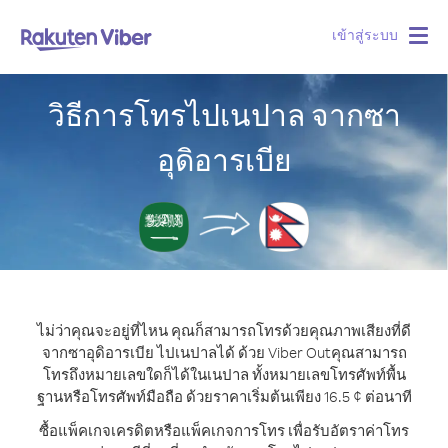
เข้าสู่ระบบ
Togg
navig
วิธีการโทรไปเนปาล จากซา
อุดิอารเบีย
ไม่ว่าคุณจะอยู่ที่ไหน คุณก็สามารถโทรด้วยคุณภาพเสียงที่ดี
จากซาอุดิอารเบีย ไปเนปาลได้ ด้วย Viber Out
คุณสามารถ
โทรถึงหมายเลขใดก็ได้ในเนปาล ทั้งหมายเลขโทรศัพท์พื้น
ฐานหรือโทรศัพท์มือถือ ด้วยราคาเริ่มต้นเพียง 16.5 ¢ ต่อนาที
ซื้อแพ็คเกจเครดิตหรือแพ็คเกจการโทร เพื่อรับอัตราค่าโทร