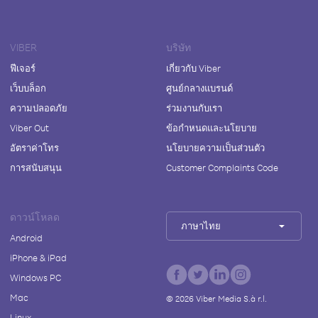
VIBER
บริษัท
ฟีเจอร์
เกี่ยวกับ Viber
เว็บบล็อก
ศูนย์กลางแบรนด์
ความปลอดภัย
ร่วมงานกับเรา
Viber Out
ข้อกำหนดและนโยบาย
อัตราค่าโทร
นโยบายความเป็นส่วนตัว
การสนับสนุน
Customer Complaints Code
ดาวน์โหลด
ภาษาไทย
Android
iPhone & iPad
Windows PC
Mac
©
2026
Viber Media S.à r.l.
Linux