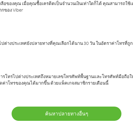
ลือของคุณ เมื่อคุณซื้อเครดิตเป็นจำนวนเงินเท่าใดก็ได้ คุณสามารถใช้
มากของ Viber
ต่างประเทศยังปลายทางที่คุณเลือกได้นาน 30 วัน ในอัตราค่าโทรที่ถู
การโทรไปต่างประเทศถึงหมายเลขโทรศัพท์พื้นฐานและโทรศัพท์มือถือใน
ค่าโทรของคุณได้มากขึ้น ด้วยแพ็คเกจสมาชิกรายเดือนนี้
ค้นหาปลายทางอื่นๆ