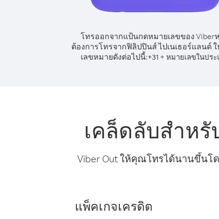
โทรออกจากแป้นกดหมายเลขของ Viber
ต้องการโทรจากฟิลิปปินส์ ไปเนเธอร์แลนด์ ให
เลขหมายดังต่อไปนี้:
+
+
31
หมายเลขในประ
เคล็ดลับสำหรั
Viber Out ให้คุณโทรได้นานขึ้นโด
แพ็คเกจเครดิต