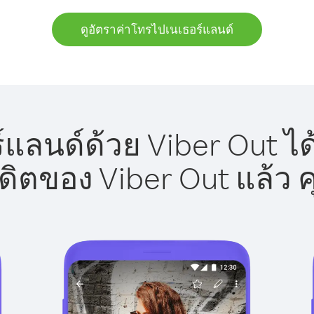
ดูอัตราค่าโทรไปเนเธอร์แลนด์
แลนด์ด้วย Viber Out ได
รดิตของ Viber Out แล้ว