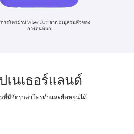
 "การโทรผ่าน Viber Out" จาก เมนูส่วนหัวของ
การสนทนา
ไปเนเธอร์แลนด์
ี่มีอัตราค่าโทรต่ำและยืดหยุ่นได้