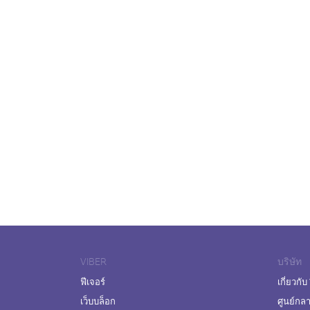
VIBER
บริษัท
ฟีเจอร์
เกี่ยวกับ
เว็บบล็อก
ศูนย์กล