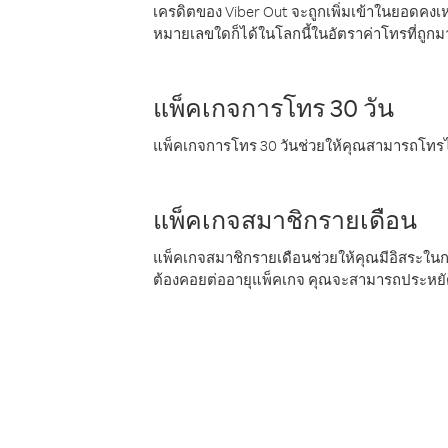
เครดิตของ Viber Out จะถูกเพิ่มเข้าในยอดคงเห
หมายเลขใดก็ได้ในโลกนี้ในอัตราค่าโทรที่ถูก
แพ็คเกจการโทร 30 วัน
แพ็คเกจการโทร 30 วันช่วยให้คุณสามารถโทรไป
แพ็คเกจสมาชิกรายเดือน
แพ็คเกจสมาชิกรายเดือนช่วยให้คุณมีอิสระใน
ต้องคอยต่ออายุแพ็คเกจ คุณจะสามารถประหยัด