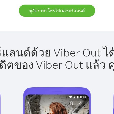
ดูอัตราค่าโทรไปเนเธอร์แลนด์
แลนด์ด้วย Viber Out ได
รดิตของ Viber Out แล้ว