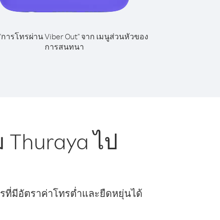
 "การโทรผ่าน Viber Out" จาก เมนูส่วนหัวของ
การสนทนา
 Thuraya ไป
ี่มีอัตราค่าโทรต่ำและยืดหยุ่นได้