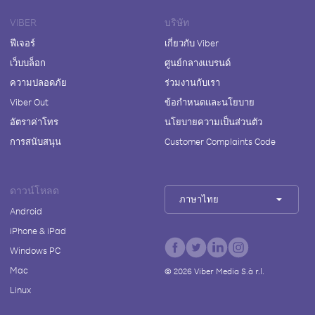
VIBER
บริษัท
ฟีเจอร์
เกี่ยวกับ Viber
เว็บบล็อก
ศูนย์กลางแบรนด์
ความปลอดภัย
ร่วมงานกับเรา
Viber Out
ข้อกำหนดและนโยบาย
อัตราค่าโทร
นโยบายความเป็นส่วนตัว
การสนับสนุน
Customer Complaints Code
ดาวน์โหลด
ภาษาไทย
Android
iPhone & iPad
Windows PC
Mac
©
2026
Viber Media S.à r.l.
Linux