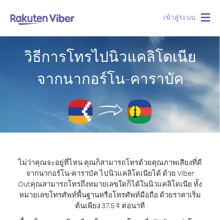
เข้าสู่ระบบ
Togg
navig
วิธีการโทรไปนิวแคลิโดเนีย
จากนากอร์โน-คาราบัค
ไม่ว่าคุณจะอยู่ที่ไหน คุณก็สามารถโทรด้วยคุณภาพเสียงที่ดี
จากนากอร์โน-คาราบัค ไปนิวแคลิโดเนียได้ ด้วย Viber
Out
คุณสามารถโทรถึงหมายเลขใดก็ได้ในนิวแคลิโดเนีย ทั้ง
หมายเลขโทรศัพท์พื้นฐานหรือโทรศัพท์มือถือ ด้วยราคาเริ่ม
ต้นเพียง 37.5 ¢ ต่อนาที