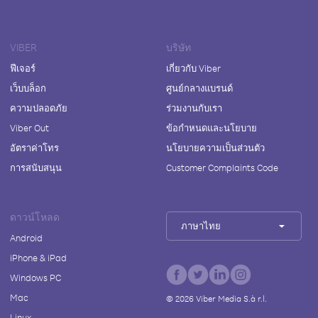
VIBER
บริษัท
ฟีเจอร์
เกี่ยวกับ Viber
เว็บบล็อก
ศูนย์กลางแบรนด์
ความปลอดภัย
ร่วมงานกับเรา
Viber Out
ข้อกำหนดและนโยบาย
อัตราค่าโทร
นโยบายความเป็นส่วนตัว
การสนับสนุน
Customer Complaints Code
ดาวน์โหลด
ภาษาไทย
Android
iPhone & iPad
Windows PC
Mac
©
2026
Viber Media S.à r.l.
Linux