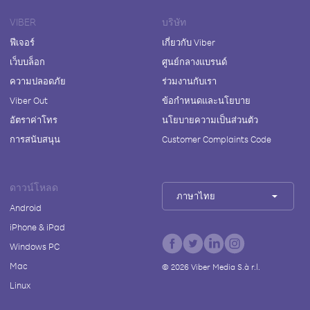
VIBER
บริษัท
ฟีเจอร์
เกี่ยวกับ Viber
เว็บบล็อก
ศูนย์กลางแบรนด์
ความปลอดภัย
ร่วมงานกับเรา
Viber Out
ข้อกำหนดและนโยบาย
อัตราค่าโทร
นโยบายความเป็นส่วนตัว
การสนับสนุน
Customer Complaints Code
ดาวน์โหลด
ภาษาไทย
Android
iPhone & iPad
Windows PC
Mac
©
2026
Viber Media S.à r.l.
Linux