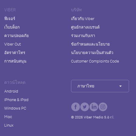
VIBER
บริษัท
ฟีเจอร์
เกี่ยวกับ Viber
เว็บบล็อก
ศูนย์กลางแบรนด์
ความปลอดภัย
ร่วมงานกับเรา
Viber Out
ข้อกำหนดและนโยบาย
อัตราค่าโทร
นโยบายความเป็นส่วนตัว
การสนับสนุน
Customer Complaints Code
ดาวน์โหลด
ภาษาไทย
Android
iPhone & iPad
Windows PC
Mac
©
2026
Viber Media S.à r.l.
Linux