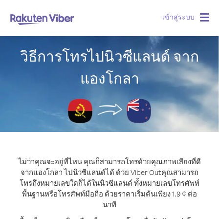
เข้าสู่ระบบ
Togg
navig
วิธีการโทรไปนิวซีแลนด์ จาก
แองโกลา
ไม่ว่าคุณจะอยู่ที่ไหน คุณก็สามารถโทรด้วยคุณภาพเสียงที่ดี
จากแองโกลา ไปนิวซีแลนด์ได้ ด้วย Viber Out
คุณสามารถ
โทรถึงหมายเลขใดก็ได้ในนิวซีแลนด์ ทั้งหมายเลขโทรศัพท์
พื้นฐานหรือโทรศัพท์มือถือ ด้วยราคาเริ่มต้นเพียง 1.9 ¢ ต่อ
นาที