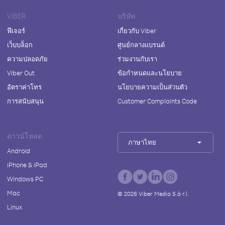
VIBER
บริษัท
ฟีเจอร์
เกี่ยวกับ Viber
เว็บบล็อก
ศูนย์กลางแบรนด์
ความปลอดภัย
ร่วมงานกับเรา
Viber Out
ข้อกำหนดและนโยบาย
อัตราค่าโทร
นโยบายความเป็นส่วนตัว
การสนับสนุน
Customer Complaints Code
ดาวน์โหลด
ภาษาไทย
Android
iPhone & iPad
Windows PC
Mac
©
2026
Viber Media S.à r.l.
Linux