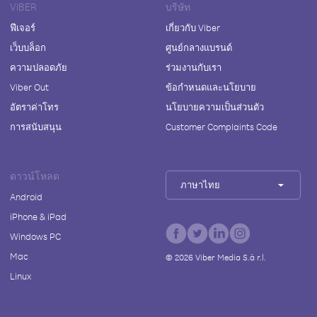
VIBER
บริษัท
ฟีเจอร์
เกี่ยวกับ Viber
เว็บบล็อก
ศูนย์กลางแบรนด์
ความปลอดภัย
ร่วมงานกับเรา
Viber Out
ข้อกำหนดและนโยบาย
อัตราค่าโทร
นโยบายความเป็นส่วนตัว
การสนับสนุน
Customer Complaints Code
ดาวน์โหลด
ภาษาไทย
Android
iPhone & iPad
Windows PC
Mac
©
2026
Viber Media S.à r.l.
Linux