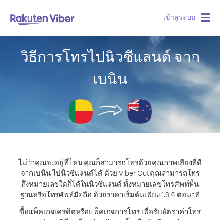
เข้าสู่ระบบ
Togg
navig
วิธีการโทรไปนิวซีแลนด์ จาก
เบนิน
ไม่ว่าคุณจะอยู่ที่ไหน คุณก็สามารถโทรด้วยคุณภาพเสียงที่ดี
จากเบนิน ไปนิวซีแลนด์ได้ ด้วย Viber Out
คุณสามารถโทร
ถึงหมายเลขใดก็ได้ในนิวซีแลนด์ ทั้งหมายเลขโทรศัพท์พื้น
ฐานหรือโทรศัพท์มือถือ ด้วยราคาเริ่มต้นเพียง 1.9 ¢ ต่อนาที
ซื้อแพ็คเกจเครดิตหรือแพ็คเกจการโทร เพื่อรับอัตราค่าโทร