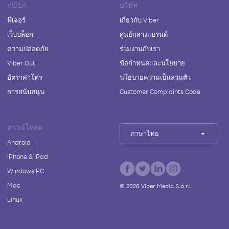
VIBER
บริษัท
ฟีเจอร์
เกี่ยวกับ Viber
เว็บบล็อก
ศูนย์กลางแบรนด์
ความปลอดภัย
ร่วมงานกับเรา
Viber Out
ข้อกำหนดและนโยบาย
อัตราค่าโทร
นโยบายความเป็นส่วนตัว
การสนับสนุน
Customer Complaints Code
ดาวน์โหลด
ภาษาไทย
Android
iPhone & iPad
Windows PC
Mac
©
2026
Viber Media S.à r.l.
Linux