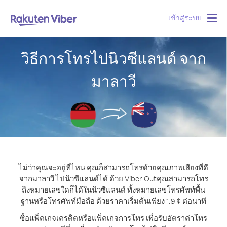
เข้าสู่ระบบ
Togg
navig
วิธีการโทรไปนิวซีแลนด์ จาก
มาลาวี
ไม่ว่าคุณจะอยู่ที่ไหน คุณก็สามารถโทรด้วยคุณภาพเสียงที่ดี
จากมาลาวี ไปนิวซีแลนด์ได้ ด้วย Viber Out
คุณสามารถโทร
ถึงหมายเลขใดก็ได้ในนิวซีแลนด์ ทั้งหมายเลขโทรศัพท์พื้น
ฐานหรือโทรศัพท์มือถือ ด้วยราคาเริ่มต้นเพียง 1.9 ¢ ต่อนาที
ซื้อแพ็คเกจเครดิตหรือแพ็คเกจการโทร เพื่อรับอัตราค่าโทร