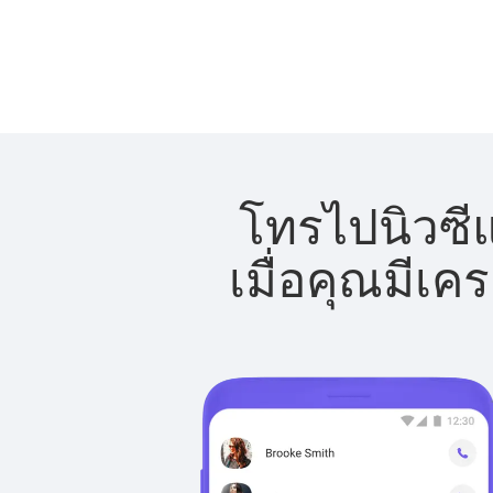
โทรไปนิวซีแ
เมื่อคุณมีเค