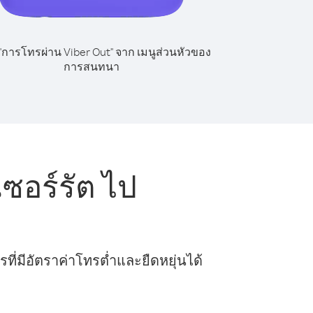
 "การโทรผ่าน Viber Out" จาก เมนูส่วนหัวของ
การสนทนา
ซอร์รัต ไป
ี่มีอัตราค่าโทรต่ำและยืดหยุ่นได้