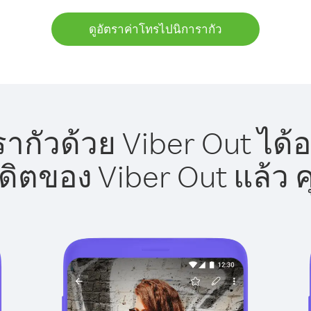
ดูอัตราค่าโทรไปนิการากัว
ากัวด้วย Viber Out ได้อ
รดิตของ Viber Out แล้ว