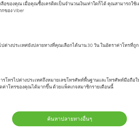
ลือของคุณ เมื่อคุณซื้อเครดิตเป็นจำนวนเงินเท่าใดก็ได้ คุณสามารถใช้
มากของ Viber
ต่างประเทศยังปลายทางที่คุณเลือกได้นาน 30 วัน ในอัตราค่าโทรที่ถู
การโทรไปต่างประเทศถึงหมายเลขโทรศัพท์พื้นฐานและโทรศัพท์มือถือใน
ค่าโทรของคุณได้มากขึ้น ด้วยแพ็คเกจสมาชิกรายเดือนนี้
ค้นหาปลายทางอื่นๆ