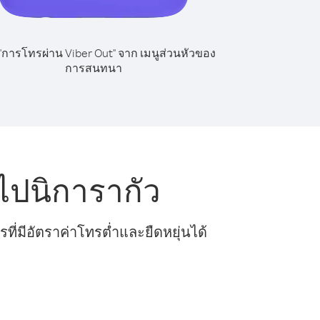
 "การโทรผ่าน Viber Out" จาก เมนูส่วนหัวของ
การสนทนา
ไปนิการากัว
ี่มีอัตราค่าโทรต่ำและยืดหยุ่นได้