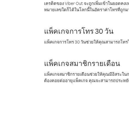
เครดิตของ Viber Out จะถูกเพิ่มเข้าในยอดคงเห
หมายเลขใดก็ได้ในโลกนี้ในอัตราค่าโทรที่ถูก
แพ็คเกจการโทร 30 วัน
แพ็คเกจการโทร 30 วันช่วยให้คุณสามารถโทรไป
แพ็คเกจสมาชิกรายเดือน
แพ็คเกจสมาชิกรายเดือนช่วยให้คุณมีอิสระใน
ต้องคอยต่ออายุแพ็คเกจ คุณจะสามารถประหยัด