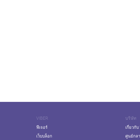
VIBER
บริษัท
ฟีเจอร์
เกี่ยวกับ
เว็บบล็อก
ศูนย์กล