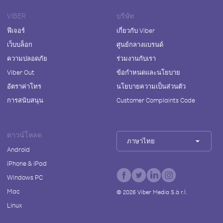
VIBER
บริษัท
ฟีเจอร์
เกี่ยวกับ Viber
เว็บบล็อก
ศูนย์กลางแบรนด์
ความปลอดภัย
ร่วมงานกับเรา
Viber Out
ข้อกำหนดและนโยบาย
อัตราค่าโทร
นโยบายความเป็นส่วนตัว
การสนับสนุน
Customer Complaints Code
ดาวน์โหลด
ภาษาไทย
Android
iPhone & iPad
Windows PC
Mac
©
2026
Viber Media S.à r.l.
Linux