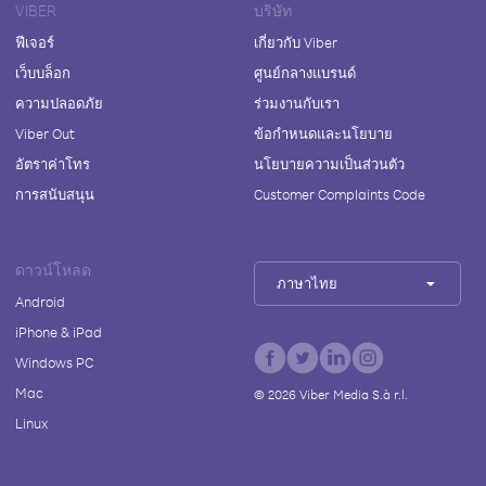
VIBER
บริษัท
ฟีเจอร์
เกี่ยวกับ Viber
เว็บบล็อก
ศูนย์กลางแบรนด์
ความปลอดภัย
ร่วมงานกับเรา
Viber Out
ข้อกำหนดและนโยบาย
อัตราค่าโทร
นโยบายความเป็นส่วนตัว
การสนับสนุน
Customer Complaints Code
ดาวน์โหลด
ภาษาไทย
Android
iPhone & iPad
Windows PC
Mac
©
2026
Viber Media S.à r.l.
Linux