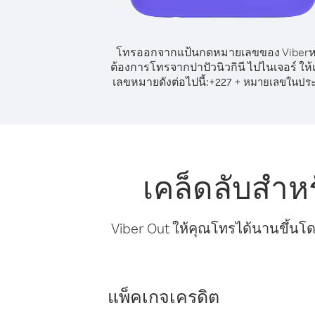
โทรออกจากแป้นกดหมายเลขของ Viber
ต้องการโทรจากปาปัวนิวกินี ไปไนเจอร์ ให้เ
เลขหมายดังต่อไปนี้:
+
+
227
หมายเลขในปร
เคล็ดลับสำห
Viber Out ให้คุณโทรได้นานขึ้นโด
แพ็คเกจเครดิต