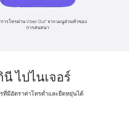
 "การโทรผ่าน Viber Out" จาก เมนูส่วนหัวของ
การสนทนา
นี ไปไนเจอร์
ี่มีอัตราค่าโทรต่ำและยืดหยุ่นได้