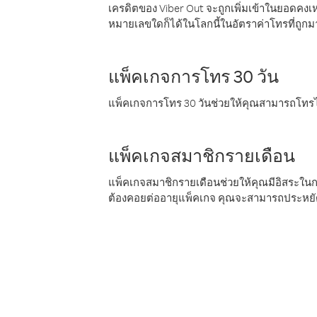
เครดิตของ Viber Out จะถูกเพิ่มเข้าในยอดคงเห
หมายเลขใดก็ได้ในโลกนี้ในอัตราค่าโทรที่ถูก
แพ็คเกจการโทร 30 วัน
แพ็คเกจการโทร 30 วันช่วยให้คุณสามารถโทรไป
แพ็คเกจสมาชิกรายเดือน
แพ็คเกจสมาชิกรายเดือนช่วยให้คุณมีอิสระใน
ต้องคอยต่ออายุแพ็คเกจ คุณจะสามารถประหยัด