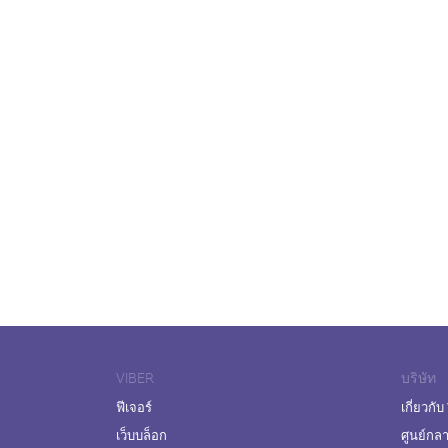
VIBER
บริษัท
ฟีเจอร์
เกี่ยวกับ
เว็บบล็อก
ศูนย์กล