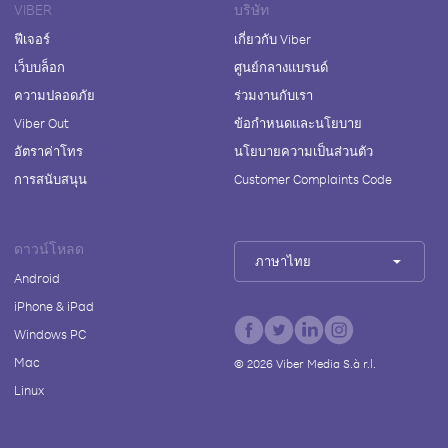
VIBER
บริษัท
ฟีเจอร์
เกี่ยวกับ Viber
เว็บบล็อก
ศูนย์กลางแบรนด์
ความปลอดภัย
ร่วมงานกับเรา
Viber Out
ข้อกำหนดและนโยบาย
อัตราค่าโทร
นโยบายความเป็นส่วนตัว
การสนับสนุน
Customer Complaints Code
ดาวน์โหลด
ภาษาไทย
Android
iPhone & iPad
Windows PC
Mac
©
2026
Viber Media S.à r.l.
Linux