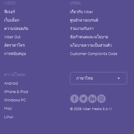
VIBER
บริษัท
ฟีเจอร์
เกี่ยวกับ Viber
เว็บบล็อก
ศูนย์กลางแบรนด์
ความปลอดภัย
ร่วมงานกับเรา
Viber Out
ข้อกำหนดและนโยบาย
อัตราค่าโทร
นโยบายความเป็นส่วนตัว
การสนับสนุน
Customer Complaints Code
ดาวน์โหลด
ภาษาไทย
Android
iPhone & iPad
Windows PC
Mac
©
2026
Viber Media S.à r.l.
Linux