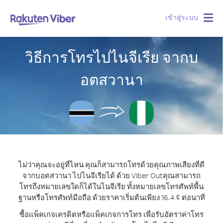
เข้าสู่ระบบ
Togg
navig
วิธีการโทรไปไนจีเรีย จากบ
อตสวานา
ไม่ว่าคุณจะอยู่ที่ไหน คุณก็สามารถโทรด้วยคุณภาพเสียงที่ดี
จากบอตสวานา ไปไนจีเรียได้ ด้วย Viber Out
คุณสามารถ
โทรถึงหมายเลขใดก็ได้ในไนจีเรีย ทั้งหมายเลขโทรศัพท์พื้น
ฐานหรือโทรศัพท์มือถือ ด้วยราคาเริ่มต้นเพียง 16.4 ¢ ต่อนาที
ซื้อแพ็คเกจเครดิตหรือแพ็คเกจการโทร เพื่อรับอัตราค่าโทร