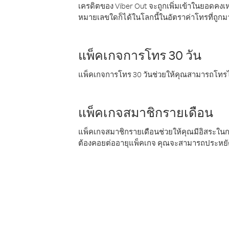
เครดิตของ Viber Out จะถูกเพิ่มเข้าในยอดคงเห
หมายเลขใดก็ได้ในโลกนี้ในอัตราค่าโทรที่ถูก
แพ็คเกจการโทร 30 วัน
แพ็คเกจการโทร 30 วันช่วยให้คุณสามารถโทรไป
แพ็คเกจสมาชิกรายเดือน
แพ็คเกจสมาชิกรายเดือนช่วยให้คุณมีอิสระใน
ต้องคอยต่ออายุแพ็คเกจ คุณจะสามารถประหยัด