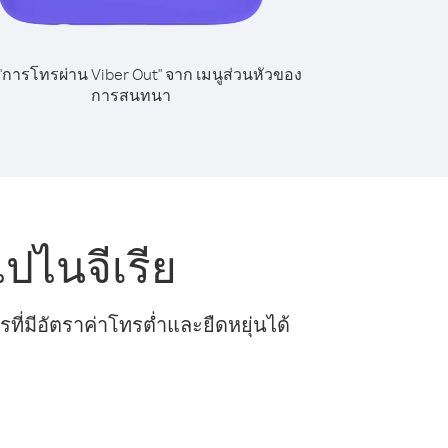
 "การโทรผ่าน Viber Out" จาก เมนูส่วนหัวของ
การสนทนา
ปไนจีเรีย
ี่มีอัตราค่าโทรต่ำและยืดหยุ่นได้