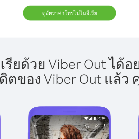
ดูอัตราค่าโทรไปไนจีเรีย
รียด้วย Viber Out ได้อ
รดิตของ Viber Out แล้ว