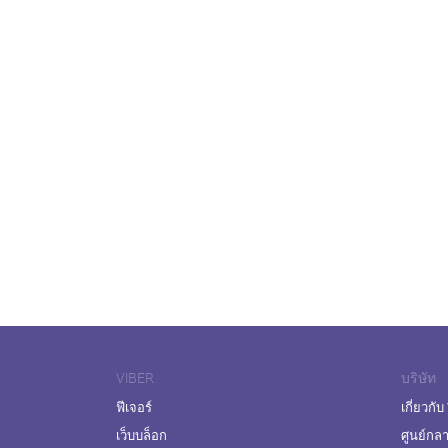
VIBER
บริษัท
ฟีเจอร์
เกี่ยวกับ
เว็บบล็อก
ศูนย์กล