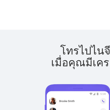
โทรไปไนจีเ
เมื่อคุณมีเค