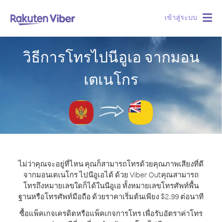
เข้าสู่ระบบ
Togg
navig
วิธีการโทรไปนีอูเอ จากมอน
เตเนโกร
ไม่ว่าคุณจะอยู่ที่ไหน คุณก็สามารถโทรด้วยคุณภาพเสียงที่ดี
จากมอนเตเนโกร ไปนีอูเอได้ ด้วย Viber Out
คุณสามารถ
โทรถึงหมายเลขใดก็ได้ในนีอูเอ ทั้งหมายเลขโทรศัพท์พื้น
ฐานหรือโทรศัพท์มือถือ ด้วยราคาเริ่มต้นเพียง $2.99 ต่อนาที
ซื้อแพ็คเกจเครดิตหรือแพ็คเกจการโทร เพื่อรับอัตราค่าโทร