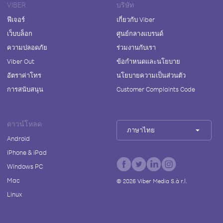
VIBER
บริษัท
ฟีเจอร์
เกี่ยวกับ Viber
เว็บบล็อก
ศูนย์กลางแบรนด์
ความปลอดภัย
ร่วมงานกับเรา
Viber Out
ข้อกำหนดและนโยบาย
อัตราค่าโทร
นโยบายความเป็นส่วนตัว
การสนับสนุน
Customer Complaints Code
ดาวน์โหลด
ภาษาไทย
Android
iPhone & iPad
Windows PC
Mac
©
2026
Viber Media S.à r.l.
Linux