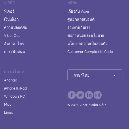
VIBER
บริษัท
ฟีเจอร์
เกี่ยวกับ Viber
เว็บบล็อก
ศูนย์กลางแบรนด์
ความปลอดภัย
ร่วมงานกับเรา
Viber Out
ข้อกำหนดและนโยบาย
อัตราค่าโทร
นโยบายความเป็นส่วนตัว
การสนับสนุน
Customer Complaints Code
ดาวน์โหลด
ภาษาไทย
Android
iPhone & iPad
Windows PC
Mac
©
2026
Viber Media S.à r.l.
Linux