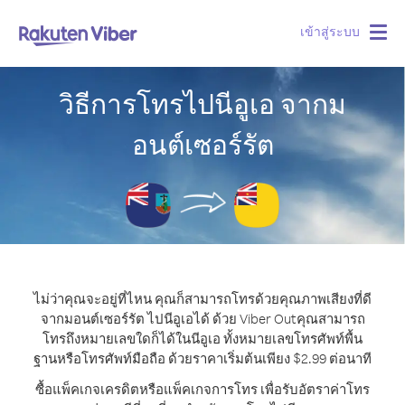
เข้าสู่ระบบ
Togg
navig
วิธีการโทรไปนีอูเอ จากม
อนต์เซอร์รัต
ไม่ว่าคุณจะอยู่ที่ไหน คุณก็สามารถโทรด้วยคุณภาพเสียงที่ดี
จากมอนต์เซอร์รัต ไปนีอูเอได้ ด้วย Viber Out
คุณสามารถ
โทรถึงหมายเลขใดก็ได้ในนีอูเอ ทั้งหมายเลขโทรศัพท์พื้น
ฐานหรือโทรศัพท์มือถือ ด้วยราคาเริ่มต้นเพียง $2.99 ต่อนาที
ซื้อแพ็คเกจเครดิตหรือแพ็คเกจการโทร เพื่อรับอัตราค่าโทร