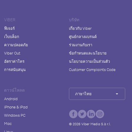
VIBER
บริษัท
ฟีเจอร์
เกี่ยวกับ Viber
เว็บบล็อก
ศูนย์กลางแบรนด์
ความปลอดภัย
ร่วมงานกับเรา
Viber Out
ข้อกำหนดและนโยบาย
อัตราค่าโทร
นโยบายความเป็นส่วนตัว
การสนับสนุน
Customer Complaints Code
ดาวน์โหลด
ภาษาไทย
Android
iPhone & iPad
Windows PC
Mac
©
2026
Viber Media S.à r.l.
Linux