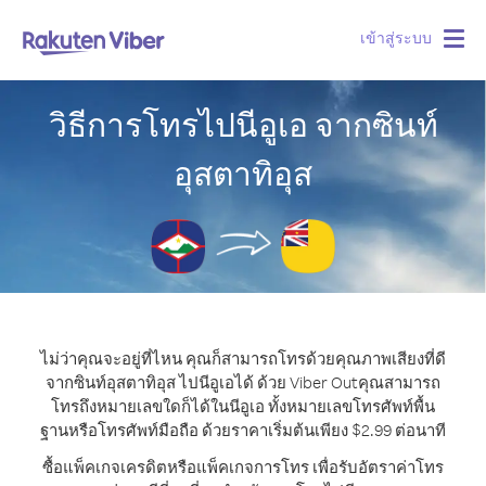
เข้าสู่ระบบ
Togg
navig
วิธีการโทรไปนีอูเอ จากซินท์
อุสตาทิอุส
ไม่ว่าคุณจะอยู่ที่ไหน คุณก็สามารถโทรด้วยคุณภาพเสียงที่ดี
จากซินท์อุสตาทิอุส ไปนีอูเอได้ ด้วย Viber Out
คุณสามารถ
โทรถึงหมายเลขใดก็ได้ในนีอูเอ ทั้งหมายเลขโทรศัพท์พื้น
ฐานหรือโทรศัพท์มือถือ ด้วยราคาเริ่มต้นเพียง $2.99 ต่อนาที
ซื้อแพ็คเกจเครดิตหรือแพ็คเกจการโทร เพื่อรับอัตราค่าโทร