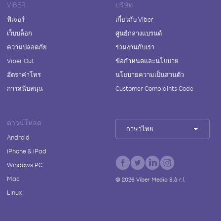
VIBER
บริษัท
ฟีเจอร์
เกี่ยวกับ Viber
เว็บบล็อก
ศูนย์กลางแบรนด์
ความปลอดภัย
ร่วมงานกับเรา
Viber Out
ข้อกำหนดและนโยบาย
อัตราค่าโทร
นโยบายความเป็นส่วนตัว
การสนับสนุน
Customer Complaints Code
ดาวน์โหลด
ภาษาไทย
Android
iPhone & iPad
Windows PC
Mac
©
2026
Viber Media S.à r.l.
Linux