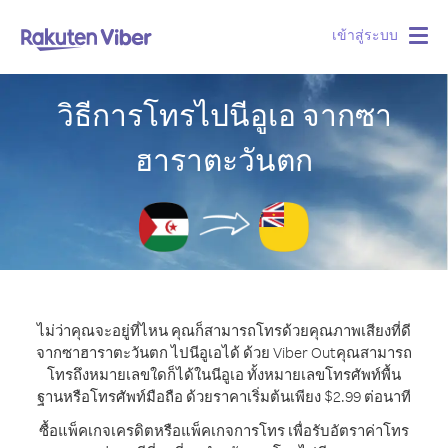
เข้าสู่ระบบ
Togg
navig
วิธีการโทรไปนีอูเอ จากซา
ฮาราตะวันตก
ไม่ว่าคุณจะอยู่ที่ไหน คุณก็สามารถโทรด้วยคุณภาพเสียงที่ดี
จากซาฮาราตะวันตก ไปนีอูเอได้ ด้วย Viber Out
คุณสามารถ
โทรถึงหมายเลขใดก็ได้ในนีอูเอ ทั้งหมายเลขโทรศัพท์พื้น
ฐานหรือโทรศัพท์มือถือ ด้วยราคาเริ่มต้นเพียง $2.99 ต่อนาที
ซื้อแพ็คเกจเครดิตหรือแพ็คเกจการโทร เพื่อรับอัตราค่าโทร