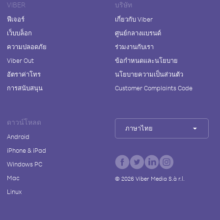
VIBER
บริษัท
ฟีเจอร์
เกี่ยวกับ Viber
เว็บบล็อก
ศูนย์กลางแบรนด์
ความปลอดภัย
ร่วมงานกับเรา
Viber Out
ข้อกำหนดและนโยบาย
อัตราค่าโทร
นโยบายความเป็นส่วนตัว
การสนับสนุน
Customer Complaints Code
ดาวน์โหลด
ภาษาไทย
Android
iPhone & iPad
Windows PC
Mac
©
2026
Viber Media S.à r.l.
Linux