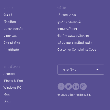
VIBER
บริษัท
ฟีเจอร์
เกี่ยวกับ Viber
เว็บบล็อก
ศูนย์กลางแบรนด์
ความปลอดภัย
ร่วมงานกับเรา
Viber Out
ข้อกำหนดและนโยบาย
อัตราค่าโทร
นโยบายความเป็นส่วนตัว
การสนับสนุน
Customer Complaints Code
ดาวน์โหลด
ภาษาไทย
Android
iPhone & iPad
Windows PC
Mac
©
2026
Viber Media S.à r.l.
Linux