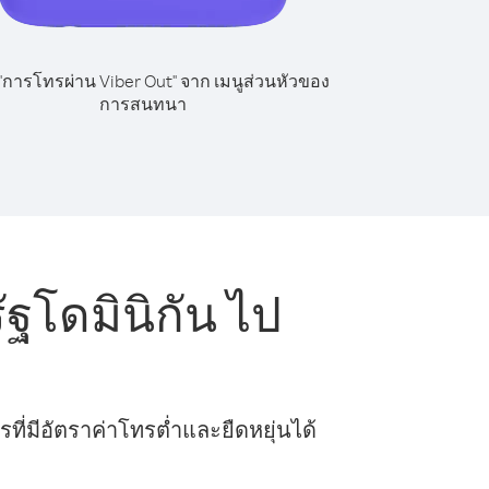
 "การโทรผ่าน Viber Out" จาก เมนูส่วนหัวของ
การสนทนา
โดมินิกัน ไป
ี่มีอัตราค่าโทรต่ำและยืดหยุ่นได้