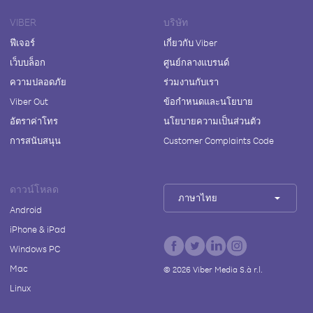
VIBER
บริษัท
ฟีเจอร์
เกี่ยวกับ Viber
เว็บบล็อก
ศูนย์กลางแบรนด์
ความปลอดภัย
ร่วมงานกับเรา
Viber Out
ข้อกำหนดและนโยบาย
อัตราค่าโทร
นโยบายความเป็นส่วนตัว
การสนับสนุน
Customer Complaints Code
ดาวน์โหลด
ภาษาไทย
Android
iPhone & iPad
Windows PC
Mac
©
2026
Viber Media S.à r.l.
Linux