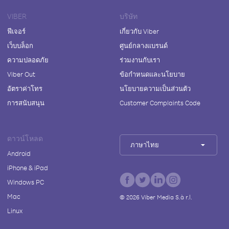
VIBER
บริษัท
ฟีเจอร์
เกี่ยวกับ Viber
เว็บบล็อก
ศูนย์กลางแบรนด์
ความปลอดภัย
ร่วมงานกับเรา
Viber Out
ข้อกำหนดและนโยบาย
อัตราค่าโทร
นโยบายความเป็นส่วนตัว
การสนับสนุน
Customer Complaints Code
ดาวน์โหลด
ภาษาไทย
Android
iPhone & iPad
Windows PC
Mac
©
2026
Viber Media S.à r.l.
Linux