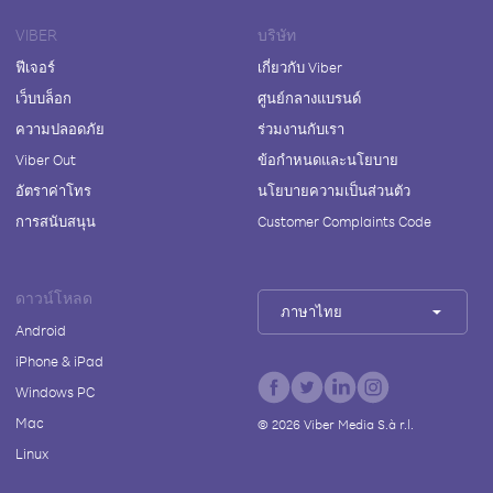
VIBER
บริษัท
ฟีเจอร์
เกี่ยวกับ Viber
เว็บบล็อก
ศูนย์กลางแบรนด์
ความปลอดภัย
ร่วมงานกับเรา
Viber Out
ข้อกำหนดและนโยบาย
อัตราค่าโทร
นโยบายความเป็นส่วนตัว
การสนับสนุน
Customer Complaints Code
ดาวน์โหลด
ภาษาไทย
Android
iPhone & iPad
Windows PC
Mac
©
2026
Viber Media S.à r.l.
Linux