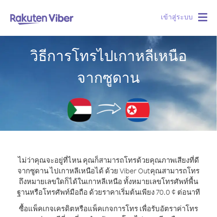
เข้าสู่ระบบ
Togg
navig
วิธีการโทรไปเกาหลีเหนือ
จากซูดาน
ไม่ว่าคุณจะอยู่ที่ไหน คุณก็สามารถโทรด้วยคุณภาพเสียงที่ดี
จากซูดาน ไปเกาหลีเหนือได้ ด้วย Viber Out
คุณสามารถโทร
ถึงหมายเลขใดก็ได้ในเกาหลีเหนือ ทั้งหมายเลขโทรศัพท์พื้น
ฐานหรือโทรศัพท์มือถือ ด้วยราคาเริ่มต้นเพียง 70.0 ¢ ต่อนาที
ซื้อแพ็คเกจเครดิตหรือแพ็คเกจการโทร เพื่อรับอัตราค่าโทร