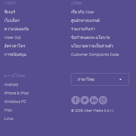
VIBER
บริษัท
ฟีเจอร์
เกี่ยวกับ Viber
เว็บบล็อก
ศูนย์กลางแบรนด์
ความปลอดภัย
ร่วมงานกับเรา
Viber Out
ข้อกำหนดและนโยบาย
อัตราค่าโทร
นโยบายความเป็นส่วนตัว
การสนับสนุน
Customer Complaints Code
ดาวน์โหลด
ภาษาไทย
Android
iPhone & iPad
Windows PC
Mac
©
2026
Viber Media S.à r.l.
Linux