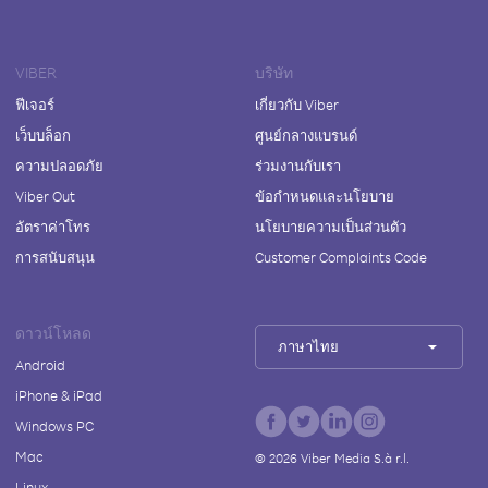
VIBER
บริษัท
ฟีเจอร์
เกี่ยวกับ Viber
เว็บบล็อก
ศูนย์กลางแบรนด์
ความปลอดภัย
ร่วมงานกับเรา
Viber Out
ข้อกำหนดและนโยบาย
อัตราค่าโทร
นโยบายความเป็นส่วนตัว
การสนับสนุน
Customer Complaints Code
ดาวน์โหลด
ภาษาไทย
Android
iPhone & iPad
Windows PC
Mac
©
2026
Viber Media S.à r.l.
Linux