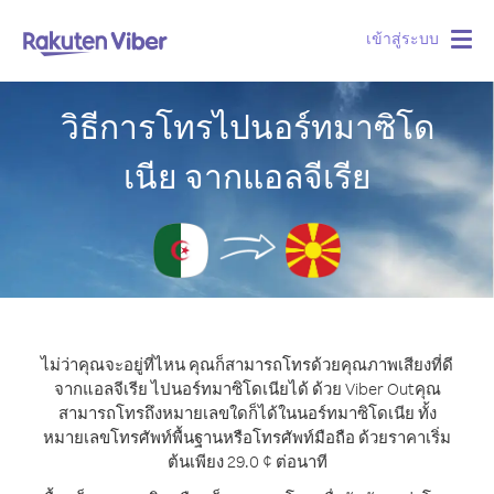
เข้าสู่ระบบ
Togg
navig
วิธีการโทรไปนอร์ทมาซิโด
เนีย จากแอลจีเรีย
ไม่ว่าคุณจะอยู่ที่ไหน คุณก็สามารถโทรด้วยคุณภาพเสียงที่ดี
จากแอลจีเรีย ไปนอร์ทมาซิโดเนียได้ ด้วย Viber Out
คุณ
สามารถโทรถึงหมายเลขใดก็ได้ในนอร์ทมาซิโดเนีย ทั้ง
หมายเลขโทรศัพท์พื้นฐานหรือโทรศัพท์มือถือ ด้วยราคาเริ่ม
ต้นเพียง 29.0 ¢ ต่อนาที