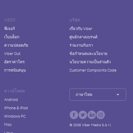
VIBER
บริษัท
ฟีเจอร์
เกี่ยวกับ Viber
เว็บบล็อก
ศูนย์กลางแบรนด์
ความปลอดภัย
ร่วมงานกับเรา
Viber Out
ข้อกำหนดและนโยบาย
อัตราค่าโทร
นโยบายความเป็นส่วนตัว
การสนับสนุน
Customer Complaints Code
ดาวน์โหลด
ภาษาไทย
Android
iPhone & iPad
Windows PC
Mac
©
2026
Viber Media S.à r.l.
Linux