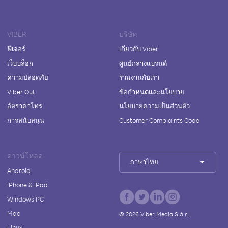
VIBER
บริษัท
ฟีเจอร์
เกี่ยวกับ Viber
เว็บบล็อก
ศูนย์กลางแบรนด์
ความปลอดภัย
ร่วมงานกับเรา
Viber Out
ข้อกำหนดและนโยบาย
อัตราค่าโทร
นโยบายความเป็นส่วนตัว
การสนับสนุน
Customer Complaints Code
ดาวน์โหลด
ภาษาไทย
Android
iPhone & iPad
Windows PC
Mac
©
2026
Viber Media S.à r.l.
Linux