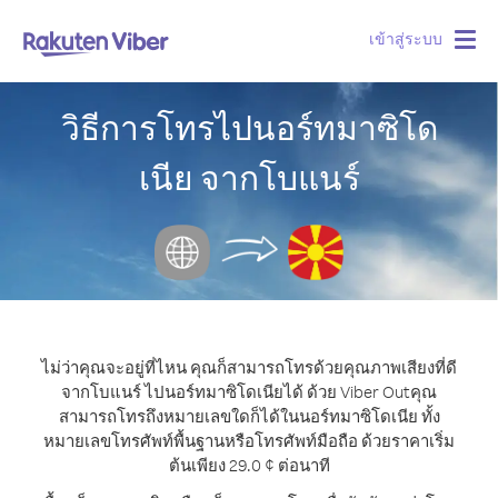
เข้าสู่ระบบ
Togg
navig
วิธีการโทรไปนอร์ทมาซิโด
เนีย จากโบแนร์
ไม่ว่าคุณจะอยู่ที่ไหน คุณก็สามารถโทรด้วยคุณภาพเสียงที่ดี
จากโบแนร์ ไปนอร์ทมาซิโดเนียได้ ด้วย Viber Out
คุณ
สามารถโทรถึงหมายเลขใดก็ได้ในนอร์ทมาซิโดเนีย ทั้ง
หมายเลขโทรศัพท์พื้นฐานหรือโทรศัพท์มือถือ ด้วยราคาเริ่ม
ต้นเพียง 29.0 ¢ ต่อนาที