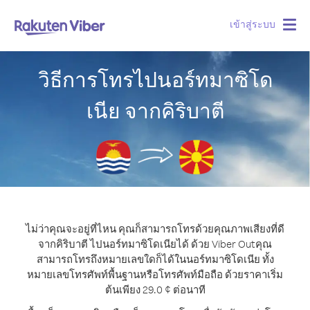
เข้าสู่ระบบ
Togg
navig
วิธีการโทรไปนอร์ทมาซิโด
เนีย จากคิริบาตี
ไม่ว่าคุณจะอยู่ที่ไหน คุณก็สามารถโทรด้วยคุณภาพเสียงที่ดี
จากคิริบาตี ไปนอร์ทมาซิโดเนียได้ ด้วย Viber Out
คุณ
สามารถโทรถึงหมายเลขใดก็ได้ในนอร์ทมาซิโดเนีย ทั้ง
หมายเลขโทรศัพท์พื้นฐานหรือโทรศัพท์มือถือ ด้วยราคาเริ่ม
ต้นเพียง 29.0 ¢ ต่อนาที