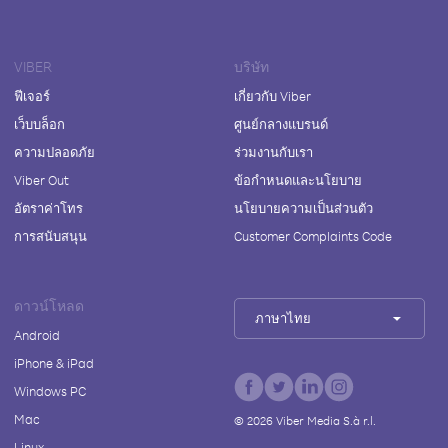
VIBER
บริษัท
ฟีเจอร์
เกี่ยวกับ Viber
เว็บบล็อก
ศูนย์กลางแบรนด์
ความปลอดภัย
ร่วมงานกับเรา
Viber Out
ข้อกำหนดและนโยบาย
อัตราค่าโทร
นโยบายความเป็นส่วนตัว
การสนับสนุน
Customer Complaints Code
ดาวน์โหลด
ภาษาไทย
Android
iPhone & iPad
Windows PC
Mac
©
2026
Viber Media S.à r.l.
Linux