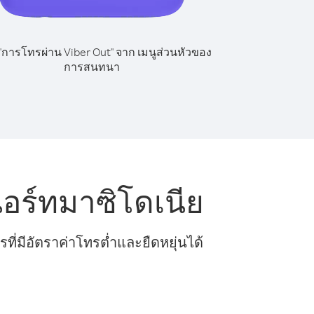
 "การโทรผ่าน Viber Out" จาก เมนูส่วนหัวของ
การสนทนา
ร์ทมาซิโดเนีย
ี่มีอัตราค่าโทรต่ำและยืดหยุ่นได้