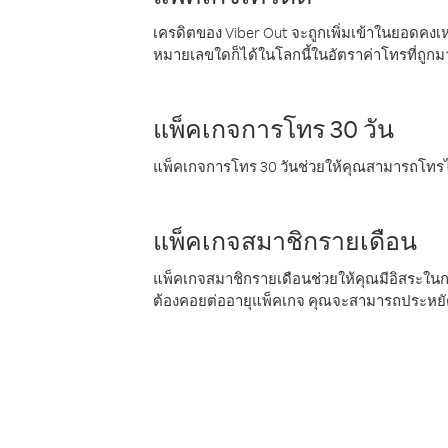
เครดิตของ Viber Out จะถูกเพิ่มเข้าในยอดคงเห
หมายเลขใดก็ได้ในโลกนี้ในอัตราค่าโทรที่ถูก
แพ็คเกจการโทร 30 วัน
แพ็คเกจการโทร 30 วันช่วยให้คุณสามารถโทรไป
แพ็คเกจสมาชิกรายเดือน
แพ็คเกจสมาชิกรายเดือนช่วยให้คุณมีอิสระใน
ต้องคอยต่ออายุแพ็คเกจ คุณจะสามารถประหยัด