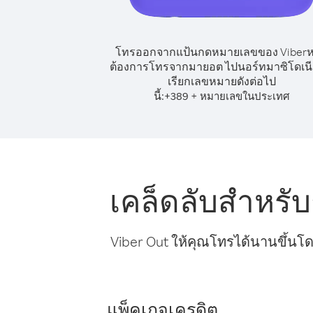
โทรออกจากแป้นกดหมายเลขของ Viber
ต้องการโทรจากมายอต ไปนอร์ทมาซิโดเนีย
เรียกเลขหมายดังต่อไป
นี้:
+
+
389
หมายเลขในประเทศ
เคล็ดลับสำหร
Viber Out ให้คุณโทรได้นานขึ้นโด
แพ็คเกจเครดิต