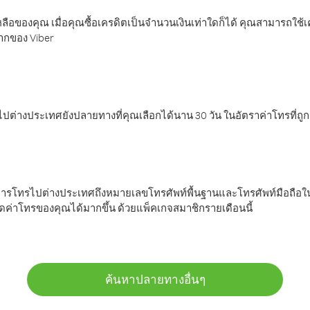
ลือของคุณ เมื่อคุณซื้อเครดิตเป็นจำนวนเงินเท่าใดก็ได้ คุณสามารถใช้
มากของ Viber
ต่างประเทศยังปลายทางที่คุณเลือกได้นาน 30 วัน ในอัตราค่าโทรที่ถู
การโทรไปต่างประเทศถึงหมายเลขโทรศัพท์พื้นฐานและโทรศัพท์มือถือใน
ค่าโทรของคุณได้มากขึ้น ด้วยแพ็คเกจสมาชิกรายเดือนนี้
ค้นหาปลายทางอื่นๆ