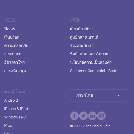
VIBER
บริษัท
ฟีเจอร์
เกี่ยวกับ Viber
เว็บบล็อก
ศูนย์กลางแบรนด์
ความปลอดภัย
ร่วมงานกับเรา
Viber Out
ข้อกำหนดและนโยบาย
อัตราค่าโทร
นโยบายความเป็นส่วนตัว
การสนับสนุน
Customer Complaints Code
ดาวน์โหลด
ภาษาไทย
Android
iPhone & iPad
Windows PC
Mac
©
2026
Viber Media S.à r.l.
Linux