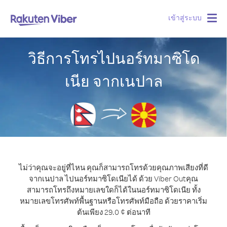
เข้าสู่ระบบ
Togg
navig
วิธีการโทรไปนอร์ทมาซิโด
เนีย จากเนปาล
ไม่ว่าคุณจะอยู่ที่ไหน คุณก็สามารถโทรด้วยคุณภาพเสียงที่ดี
จากเนปาล ไปนอร์ทมาซิโดเนียได้ ด้วย Viber Out
คุณ
สามารถโทรถึงหมายเลขใดก็ได้ในนอร์ทมาซิโดเนีย ทั้ง
หมายเลขโทรศัพท์พื้นฐานหรือโทรศัพท์มือถือ ด้วยราคาเริ่ม
ต้นเพียง 29.0 ¢ ต่อนาที