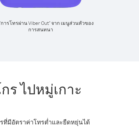
 "การโทรผ่าน Viber Out" จาก เมนูส่วนหัวของ
การสนทนา
ร ไปหมู่เกาะ
ี่มีอัตราค่าโทรต่ำและยืดหยุ่นได้