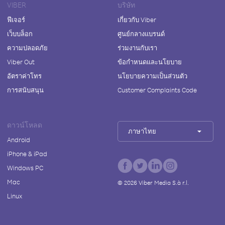
VIBER
บริษัท
ฟีเจอร์
เกี่ยวกับ Viber
เว็บบล็อก
ศูนย์กลางแบรนด์
ความปลอดภัย
ร่วมงานกับเรา
Viber Out
ข้อกำหนดและนโยบาย
อัตราค่าโทร
นโยบายความเป็นส่วนตัว
การสนับสนุน
Customer Complaints Code
ดาวน์โหลด
ภาษาไทย
Android
iPhone & iPad
Windows PC
Mac
©
2026
Viber Media S.à r.l.
Linux