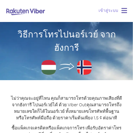
เข้าสู่ระบบ
Togg
navig
วิธีการโทรไปนอร์เวย์ จาก
ฮังการี
ไม่ว่าคุณจะอยู่ที่ไหน คุณก็สามารถโทรด้วยคุณภาพเสียงที่ดี
จากฮังการี ไปนอร์เวย์ได้ ด้วย Viber Out
คุณสามารถโทรถึง
หมายเลขใดก็ได้ในนอร์เวย์ ทั้งหมายเลขโทรศัพท์พื้นฐาน
หรือโทรศัพท์มือถือ ด้วยราคาเริ่มต้นเพียง 1.5 ¢ ต่อนาที
ซื้อแพ็คเกจเครดิตหรือแพ็คเกจการโทร เพื่อรับอัตราค่าโทร